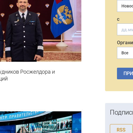
Ново
с
Органи
Все
удников Росжелдора и
ПР
ций
Подпис
RSS