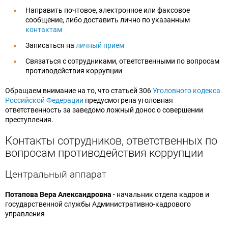
Информационное сообщение о проведении
Закупки
Направить почтовое, электронное или факсовое
конкурса на замещение должности
сообщение, либо доставить лично по указанным
Сервисы
Отзывы о качестве созданных условий для
контактам
генерального директора Федерального
Развитие сети железных дорог
инвалидов
государственного унитарного предприятия
Записаться на
личный прием
Общественное мнение
«Крымская железная дорога»
Связаться с сотрудниками, ответственными по вопросам
Противодействие коррупции
противодействия коррупции
Полезная информация
Обеспечение доступности услуг
Обращаем внимание на то, что статьей 306
Уголовного кодекса
железнодорожного транспорта
Российской Федерации
предусмотрена уголовная
Референтные группы
ответственность за заведомо ложный донос о совершении
преступления.
Крымская железная дорога
Общественные инициативы
Контакты сотрудников, ответственных по
вопросам противодействия коррупции
Реализация национального проекта "План
комплексной модернизации и расширения
Центральный аппарат
магистральной инфраструктуры"
Потапова Вера Александровна
- начальник отдела кадров и
Подготовка кадров для железнодорожной
государственной службы Административно-кадрового
управления
отрасли