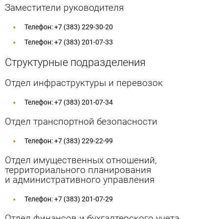
Заместители руководителя
Информационное сообщение о проведении
Закупки
конкурса на замещение должности
Сервисы
Отзывы о качестве созданных условий для
Телефон: +7 (383) 229-30-20
генерального директора Федерального
Развитие сети железных дорог
инвалидов
государственного унитарного предприятия
Телефон: +7 (383) 201-07-33
Общественное мнение
«Крымская железная дорога»
Противодействие коррупции
Структурные подразделения
Полезная информация
Отдел инфраструктуры и перевозок
Обеспечение доступности услуг
железнодорожного транспорта
Референтные группы
Телефон: +7 (383) 201-07-34
Отдел транспортной безопасности
Крымская железная дорога
Общественные инициативы
Телефон: +7 (383) 229-22-99
Реализация национального проекта "План
комплексной модернизации и расширения
Отдел имущественных отношений,
территориального планирования
магистральной инфраструктуры"
и административного управления
Подготовка кадров для железнодорожной
Телефон: +7 (383) 201-07-29
отрасли
Отдел финансов и бухгалтерского учета