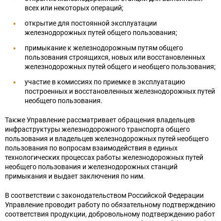
Информационное сообщение о проведении
всех или некоторых операций;
Закупки
конкурса на замещение должности
Сервисы
открытие для постоянной эксплуатации
Отзывы о качестве созданных условий для
генерального директора Федерального
железнодорожных путей общего пользования;
Развитие сети железных дорог
инвалидов
государственного унитарного предприятия
Общественное мнение
примыкание к железнодорожным путям общего
«Крымская железная дорога»
пользования строящихся, новых или восстановленных
Противодействие коррупции
железнодорожных путей общего и необщего пользования;
Полезная информация
участие в комиссиях по приемке в эксплуатацию
Обеспечение доступности услуг
построенных и восстановленных железнодорожных путей
железнодорожного транспорта
Референтные группы
необщего пользования.
Также Управление рассматривает обращения владельцев
Крымская железная дорога
Общественные инициативы
инфраструктуры железнодорожного транспорта общего
пользования и владельцев железнодорожных путей необщего
Реализация национального проекта "План
пользования по вопросам взаимодействия в единых
технологических процессах работы железнодорожных путей
комплексной модернизации и расширения
необщего пользования и железнодорожных станций
магистральной инфраструктуры"
примыкания и выдает заключения по ним.
В соответствии с законодательством Российской Федерации
Подготовка кадров для железнодорожной
Управление проводит работу по обязательному подтверждению
отрасли
соответствия продукции, добровольному подтверждению работ