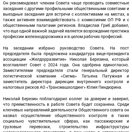
Он рекомендовал членам Совета чаще проводить совместные
заседания с другими профильными общественными советами и
выездные заседания для встречи с коллективами на местах, а
также активнее взаимодействовать с комиссиями ОП РФ и с
общественными палатами регионов. Владислав Гриб добавил,
что еще одной важной задачей является возрождение престижа
профессии железнодорожника и в целом рабочих профессий.
На заседании избрано руководство Совета. На пост
председателя была предложена кандидатура вице-президента
ассоциации «Желдорразвитие» Николая Березина, который
возглавляет Совет с 2024 года. Она одобрена единогласно.
Заместителями председателя стали генеральный директор
логистической компании «Сигма» Татьяна Патужная и
заместитель директора дирекции внутреннего контроля и
налоговых рисков АО «Трансмашхолдинг» Юлия Пиндюрина.
Николай Березин поблагодарил коллег за доверие и заверил,
что преемственность в работе Совета будет сохранена. Среди
ключевых направлений деятельности Общественного совета он
назвал осуществление общественного контроля в таких
социально чувствительных сферах, как пассажирские и
грузовые перевозки, строительство инфраструктуры