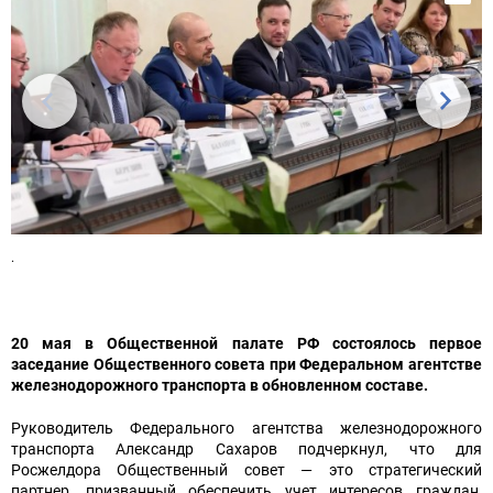
Информационное сообщение о проведении
Закупки
конкурса на замещение должности
Сервисы
Отзывы о качестве созданных условий для
генерального директора Федерального
Развитие сети железных дорог
инвалидов
государственного унитарного предприятия
Общественное мнение
«Крымская железная дорога»
Противодействие коррупции
Полезная информация
Обеспечение доступности услуг
железнодорожного транспорта
Референтные группы
.
Крымская железная дорога
Общественные инициативы
Реализация национального проекта "План
20 мая в Общественной палате РФ состоялось первое
комплексной модернизации и расширения
заседание Общественного совета при Федеральном агентстве
магистральной инфраструктуры"
железнодорожного транспорта в обновленном составе.
Руководитель Федерального агентства железнодорожного
Подготовка кадров для железнодорожной
транспорта Александр Сахаров подчеркнул, что для
отрасли
Росжелдора Общественный совет — это стратегический
партнер, призванный обеспечить учет интересов граждан,