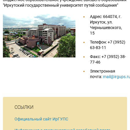
Информационное сообщение о проведении
"Иркутский государственный университет путей сообщения"
Закупки
конкурса на замещение должности
Сервисы
Отзывы о качестве созданных условий для
Адрес: 664074, г.
генерального директора Федерального
Развитие сети железных дорог
инвалидов
Иркутск, ул.
государственного унитарного предприятия
Чернышевского,
Общественное мнение
«Крымская железная дорога»
15
Противодействие коррупции
Телефон: +7 (3952)
Полезная информация
63-83-11
Обеспечение доступности услуг
Факс: +7 (3952) 38-
железнодорожного транспорта
Референтные группы
77-46
Электронная
Крымская железная дорога
Общественные инициативы
почта:
mail@irgups.r
Реализация национального проекта "План
комплексной модернизации и расширения
магистральной инфраструктуры"
ССЫЛКИ
Подготовка кадров для железнодорожной
Официальный сайт ИрГУПС
отрасли